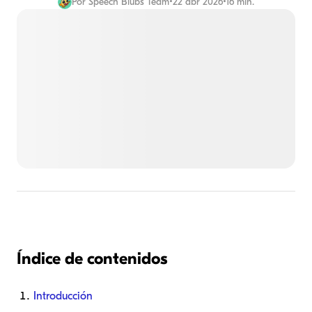
Por
Speech Blubs Team
•
22 abr 2026
•
16 min.
Índice de contenidos
Introducción