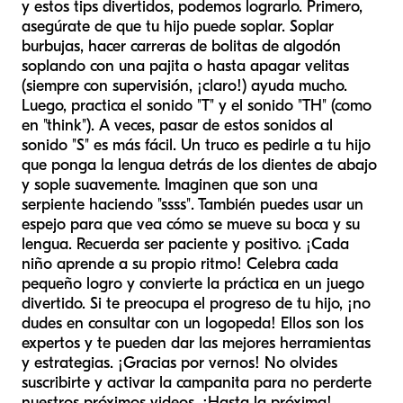
y estos tips divertidos, podemos lograrlo. Primero,
asegúrate de que tu hijo puede soplar. Soplar
burbujas, hacer carreras de bolitas de algodón
soplando con una pajita o hasta apagar velitas
(siempre con supervisión, ¡claro!) ayuda mucho.
Luego, practica el sonido "T" y el sonido "TH" (como
en "think"). A veces, pasar de estos sonidos al
sonido "S" es más fácil. Un truco es pedirle a tu hijo
que ponga la lengua detrás de los dientes de abajo
y sople suavemente. Imaginen que son una
serpiente haciendo "ssss". También puedes usar un
espejo para que vea cómo se mueve su boca y su
lengua. Recuerda ser paciente y positivo. ¡Cada
niño aprende a su propio ritmo! Celebra cada
pequeño logro y convierte la práctica en un juego
divertido. Si te preocupa el progreso de tu hijo, ¡no
dudes en consultar con un logopeda! Ellos son los
expertos y te pueden dar las mejores herramientas
y estrategias. ¡Gracias por vernos! No olvides
suscribirte y activar la campanita para no perderte
nuestros próximos videos. ¡Hasta la próxima!