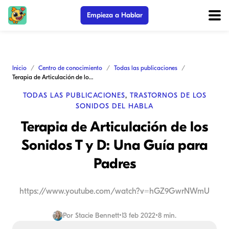
Empieza a Hablar
Inicio
Centro de conocimiento
Todas las publicaciones
Terapia de Articulación de los Sonidos T y D: Una Guía para Padres
TODAS LAS PUBLICACIONES
,
TRASTORNOS DE LOS
SONIDOS DEL HABLA
Terapia de Articulación de los
Sonidos T y D: Una Guía para
Padres
https://www.youtube.com/watch?v=hGZ9GwrNWmU
Por
Stacie Bennett
•
13 feb 2022
•
8 min.