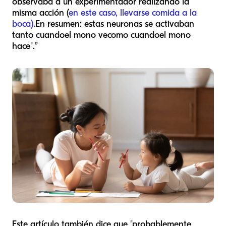
observaba a un experimentador realizando la
misma acción (
en este caso, llevarse comida a la
boca).
En resumen: estas neuronas se activaban
tanto cuando
el mono ve
como cuando
el mono
hace".
”
Este artículo también dice que "probablemente