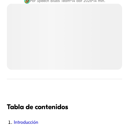
Por
Speech Blubs Team
•
14 abr 2026
•
14 min.
Tabla de contenidos
Introducción