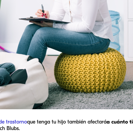
 de trastorno
que tenga tu hijo también afectará
a cuánto t
ch Blubs.