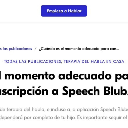
Empieza a Hablar
s las publicaciones
¿Cuándo es el momento adecuado para cancelar la suscripción a Speech Blubs?
TODAS LAS PUBLICACIONES
,
TERAPIA DEL HABLA EN CASA
l momento adecuado par
uscripción a Speech Blub
 de terapia del habla, e incluso a la aplicación Speech Blu
dependerá por completo de tu hijo. Es importante seguir el r