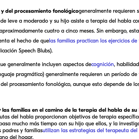
n y del procesamiento fonológico
generalmente requieren s
 de leve a moderado y su hijo asiste a terapia del habla co
e aproximadamente cuatro a cinco meses. Sin embargo, est
enta el hecho de que
las familias practican los ejercicios d
licación Speech Blubs).
que generalmente incluyen aspectos de
cognición
, habilida
lenguaje pragmático) generalmente requieren un período de
y del procesamiento fonológico, aunque esto depende de lo
 las familias en el camino de la terapia del habla de su
utas del habla proporcionan objetivos de terapia específico
asa mucho más tiempo con su hijo que ellos, y la investiga
 padres y familias
utilizan las estrategias del terapeuta del
iano del hogar.