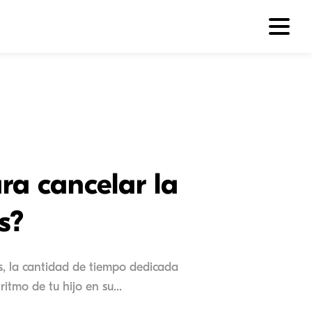
a cancelar la
s?
bs, la cantidad de tiempo dedicada
itmo de tu hijo en su...