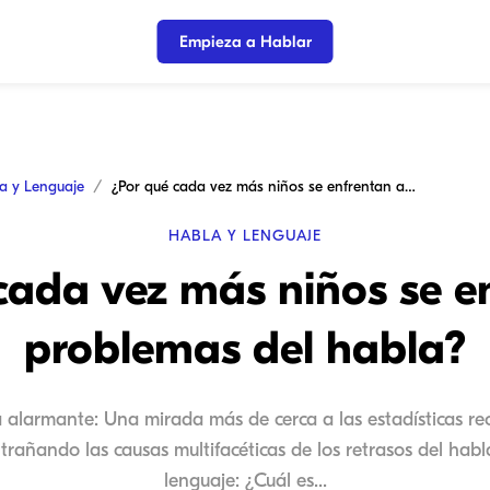
Empieza a Hablar
a y Lenguaje
¿Por qué cada vez más niños se enfrentan a problemas del habla?
HABLA Y LENGUAJE
cada vez más niños se e
problemas del habla?
alarmante: Una mirada más de cerca a las estadísticas rec
rañando las causas multifacéticas de los retrasos del habl
lenguaje: ¿Cuál es...