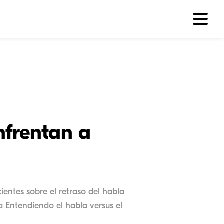
nfrentan a
ientes sobre el retraso del habla
a Entendiendo el habla versus el