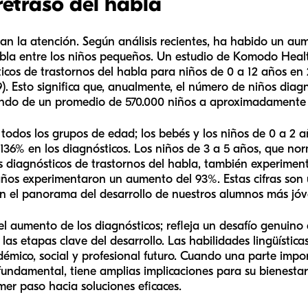
 retraso del habla
man la atención. Según análisis recientes, ha habido un a
habla entre los niños pequeños. Un estudio de Komodo Hea
icos de trastornos del habla para niños de 0 a 12 años en
). Esto significa que, anualmente, el número de niños diag
ando de un promedio de 570.000 niños a aproximadamente 1
todos los grupos de edad; los bebés y los niños de 0 a 2 
l 136% en los diagnósticos. Los niños de 3 a 5 años, que n
s diagnósticos de trastornos del habla, también experimen
2 años experimentaron un aumento del 93%. Estas cifras so
 el panorama del desarrollo de nuestros alumnos más jóv
el aumento de los diagnósticos; refleja un desafío genuino
as etapas clave del desarrollo. Las habilidades lingüístic
adémico, social y profesional futuro. Cuando una parte imp
fundamental, tiene amplias implicaciones para su bienestar
mer paso hacia soluciones eficaces.