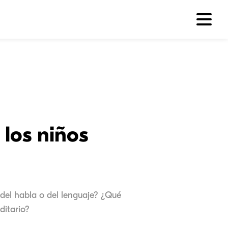
 los niños
 del habla o del lenguaje? ¿Qué
ditario?