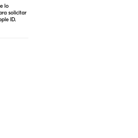
e lo
a solicitar
ple ID.