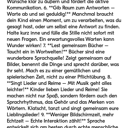
Wünsche klar zu äußern und fördert die aktive
Kommunikation. 6. **Gib Raum zum Antworten –
Warte ab und sei geduldig!** Manchmal braucht
dein Kind einen Moment, um zu verarbeiten, was du
gesagt hast, oder um selbst eine Antwort zu finden.
Halte kurz inne und fülle die Stille nicht sofort mit
neuen Fragen. Ein erwartungsvolles Warten kann
Wunder wirken! 7. **Lest gemeinsam Bücher –
Taucht ein in Wortwelten!** Bücher sind eine
wunderbare Sprachquelle! Zeigt gemeinsam auf
Bilder, benennt die Dinge und sprecht darüber, was
ihr seht. Mach es zu einer gemütlichen und
spielerischen Zeit, nicht zu einer Pflichtübung. 8.
**Singt Lieder und Reime – Mit Musik geht alles
leichter!** Kinder lieben Lieder und Reime! Sie
machen nicht nur Spaß, sondern fördern auch den
Sprachrhythmus, das Gehör und das Merken von
Wörtern. Klatscht, tanzt und singt gemeinsam eure
Lieblingslieder! 9. **Weniger Bildschirmzeit, mehr
Echtzeit – Echte Interaktion zählt!** Sprache
entwickelt sich am besten durch echte menschliche