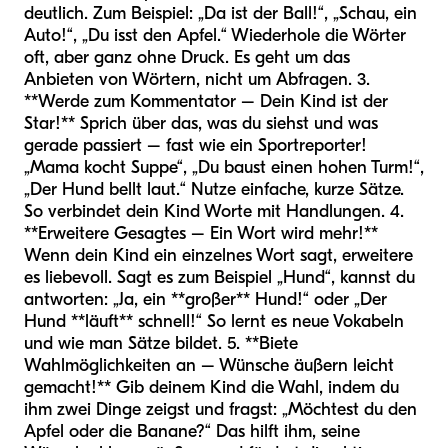
deutlich. Zum Beispiel: „Da ist der Ball!“, „Schau, ein
Auto!“, „Du isst den Apfel.“ Wiederhole die Wörter
oft, aber ganz ohne Druck. Es geht um das
Anbieten von Wörtern, nicht um Abfragen. 3.
**Werde zum Kommentator – Dein Kind ist der
Star!** Sprich über das, was du siehst und was
gerade passiert – fast wie ein Sportreporter!
„Mama kocht Suppe“, „Du baust einen hohen Turm!“,
„Der Hund bellt laut.“ Nutze einfache, kurze Sätze.
So verbindet dein Kind Worte mit Handlungen. 4.
**Erweitere Gesagtes – Ein Wort wird mehr!**
Wenn dein Kind ein einzelnes Wort sagt, erweitere
es liebevoll. Sagt es zum Beispiel „Hund“, kannst du
antworten: „Ja, ein **großer** Hund!“ oder „Der
Hund **läuft** schnell!“ So lernt es neue Vokabeln
und wie man Sätze bildet. 5. **Biete
Wahlmöglichkeiten an – Wünsche äußern leicht
gemacht!** Gib deinem Kind die Wahl, indem du
ihm zwei Dinge zeigst und fragst: „Möchtest du den
Apfel oder die Banane?“ Das hilft ihm, seine