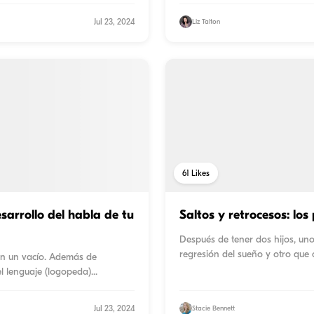
Jul 23, 2024
Liz Talton
61
Likes
esarrollo del habla de tu
Saltos y retrocesos: lo
Después de tener dos hijos, uno
regresión del sueño y otro que 
 en un vacío. Además de
l lenguaje (logopeda)
...
Jul 23, 2024
Stacie Bennett