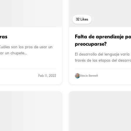
32
Likes
tras
Falta de aprendizaje po
preocuparse?
Cuáles son los pros de usar un
sar un chupete
...
El desarrollo del lenguaje varí
través de las etapas del desarr
Feb 11, 2022
Stacie Bennett