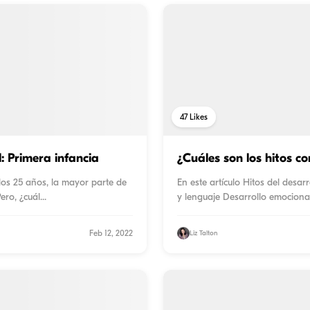
47
Likes
l: Primera infancia
¿Cuáles son los hitos c
los 25 años, la mayor parte de
En este artículo Hitos del desa
Pero, ¿cuál
...
y lenguaje Desarrollo emocional
Feb 12, 2022
Liz Talton