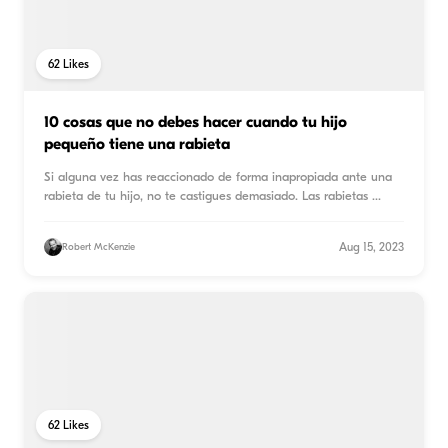
62
Likes
10 cosas que no debes hacer cuando tu hijo
pequeño tiene una rabieta
Si alguna vez has reaccionado de forma inapropiada ante una
rabieta de tu hijo, no te castigues demasiado. Las rabietas
...
Aug 15, 2023
Robert McKenzie
62
Likes