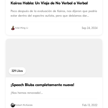
Kairos Habla: Un Viaje de No Verbal a Verbal
Poco después de la evaluación de Kairos, nos dijeron que podría
estar dentro del espectro autista, pero que debíamos dar
...
Sep 24, 2024
Ariel Ming Li
329
Likes
¡Speech Blubs completamente nueva!
¡Nos hemos renovado!
...
Feb 13, 2022
Robert McKenzie