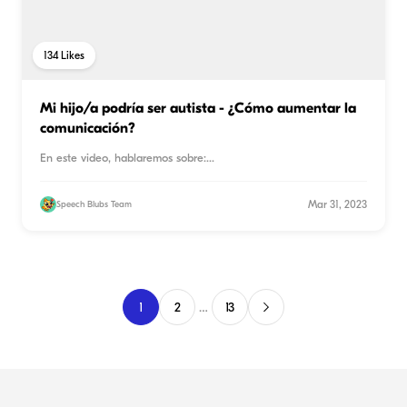
134
Likes
Mi hijo/a podría ser autista - ¿Cómo aumentar la
comunicación?
En este video, hablaremos sobre:
...
Mar 31, 2023
Speech Blubs Team
1
2
…
13